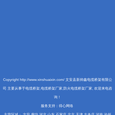
Copyright http://www.xinshuaixin.com/ 文安县新帅鑫电缆桥架有限公
司 主要从事于电缆桥架,电缆桥架厂家,防火电缆桥架厂家, 欢迎来电咨
询！
服务支持：
得心网络
主营区域： 文安 廊坊 河北 山东 石家庄 北京 天津 左各庄 河南 沧州