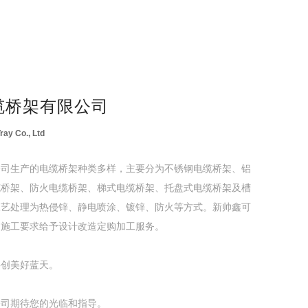
缆桥架有限公司
ray Co., Ltd
公司生产的电缆桥架种类多样，主要分为不锈钢电缆桥架、铝
缆桥架、防火电缆桥架、梯式电缆桥架、托盘式电缆桥架及槽
工艺处理为热侵锌、静电喷涂、镀锌、防火等方式。新帅鑫可
的施工要求给予设计改造定购加工服务。
共创美好蓝天。
公司期待您的光临和指导。