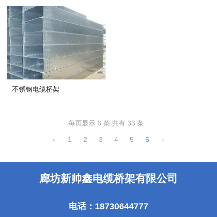
不锈钢电缆桥架
每页显示 6 条,共有 33 条
‹
1
2
3
4
5
6
›
廊坊新帅鑫电缆桥架有限公司
电话：18730644777